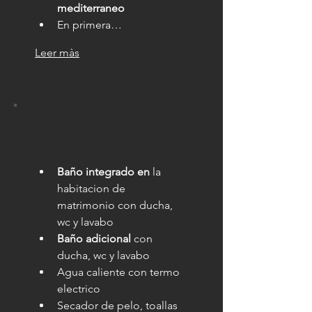
mediterraneo
En primera…
Leer màs
Baño integrado en
 la 
habitacion de 
matrimonio con ducha, 
wc y lavabo
Baño adicional
 con 
ducha, wc y lavabo
Agua caliente con termo 
electrico
Secador de pelo, toallas 